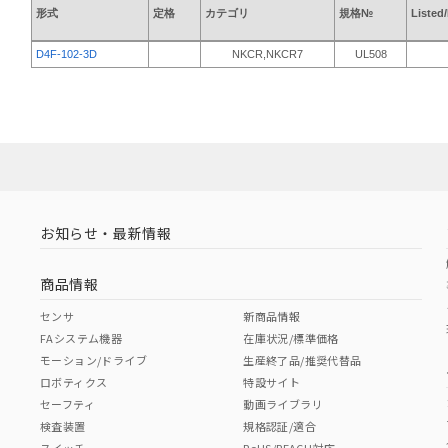
形式
定格
カテゴリ
規格№
Listed
D4F-102-3D
NKCR,NKCR7
UL508
お知らせ・最新情報
商品情報
センサ
新商品情報
FAシステム機器
在庫状況/標準価格
モーション/ドライブ
生産終了品/推奨代替品
ロボティクス
特設サイト
セーフティ
動画ライブラリ
検査装置
規格認証/適合
スイッチ
RoHS/REACH対応