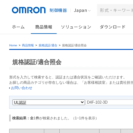
制御機器
Japan
ホーム
商品情報
ソリューション
ダウンロード
Home
>
商品情報
>
規格認証/適合
>
規格認証/適合照会
規格認証/適合照会
形式を入力して検索すると、認証または適合状況をご確認いただけます。
お探しの商品カテゴリが存在しない場合は、「お客様相談室」または貴社担
お問い合わせ
検索結果：全
1
件
が検索されました。（
1
−
1
件を表示）