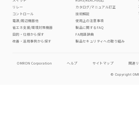
リレー
カタログ/マニュアル訂正
コントロール
技術解説
電源/周辺機器他
使用上の注意事項
省エネ支援/環境対策機器
製品に関するFAQ
目的・仕様から探す
FA用語辞典
改善・活用事例から探す
製品セキュリティへの取り組み
OMRON Corporation
ヘルプ
サイトマップ
関連
© Copyright OMR