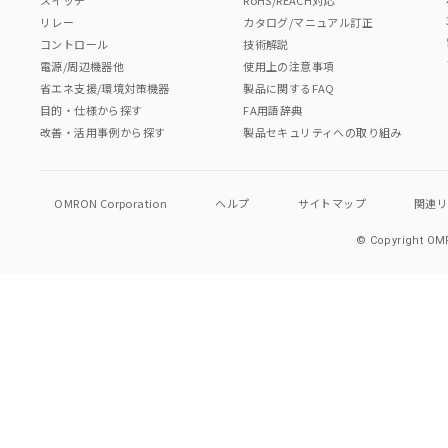
リレー
カタログ/マニュアル訂正
コントロール
技術解説
電源/周辺機器他
使用上の注意事項
省エネ支援/環境対策機器
製品に関するFAQ
目的・仕様から探す
FA用語辞典
改善・活用事例から探す
製品セキュリティへの取り組み
OMRON Corporation
ヘルプ
サイトマップ
関連
© Copyright OMR