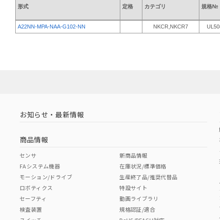
形式
定格
カテゴリ
規格№
A22NN-MPA-NAA-G102-NN
NKCR,NKCR7
UL50
お知らせ・最新情報
商品情報
センサ
新商品情報
FAシステム機器
在庫状況/標準価格
モーション/ドライブ
生産終了品/推奨代替品
ロボティクス
特設サイト
セーフティ
動画ライブラリ
検査装置
規格認証/適合
スイッチ
RoHS/REACH対応