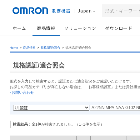
制御機器
Japan
ホーム
商品情報
ソリューション
ダウンロード
Home
>
商品情報
>
規格認証/適合
>
規格認証/適合照会
規格認証/適合照会
形式を入力して検索すると、認証または適合状況をご確認いただけます。
お探しの商品カテゴリが存在しない場合は、「お客様相談室」または貴社担
お問い合わせ
検索結果：全
1
件
が検索されました。（
1
−
1
件を表示）