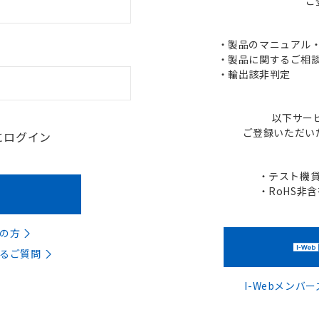
ご
・製品のマニュアル・C
・製品に関するご相談
・輸出該非判定
以下サー
ご登録いただい
にログイン
・テスト機
・RoHS非
の方
るご質問
I-Webメン