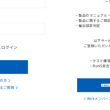
ご
・製品のマニュアル・C
・製品に関するご相談
・輸出該非判定
以下サー
ご登録いただい
にログイン
・テスト機
・RoHS非
の方
るご質問
I-Webメン