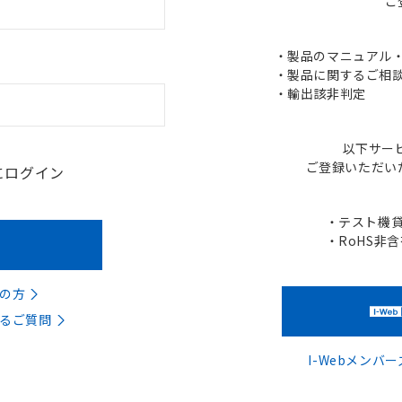
ご
・製品のマニュアル・C
・製品に関するご相談
・輸出該非判定
以下サー
ご登録いただい
にログイン
・テスト機
・RoHS非
の方
るご質問
I-Webメン