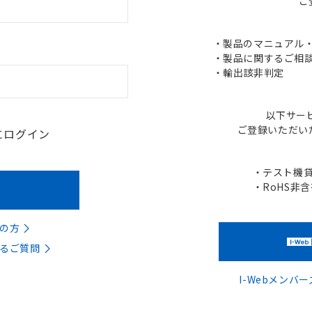
ご
・製品のマニュアル・C
・製品に関するご相談
・輸出該非判定
以下サー
ご登録いただい
にログイン
・テスト機
・RoHS非
の方
るご質問
I-Webメン