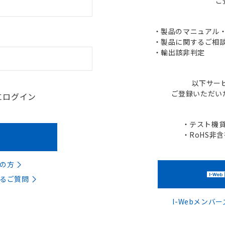
ご
・製品のマニュアル・C
・製品に関するご相談
・輸出該非判定
以下サー
ご登録いただい
にログイン
・テスト機
・RoHS非
の方
るご質問
I-Webメン