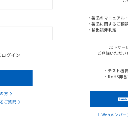
ご
・製品のマニュアル・C
・製品に関するご相談
・輸出該非判定
以下サー
ご登録いただい
にログイン
・テスト機
・RoHS非
の方
るご質問
I-Webメン