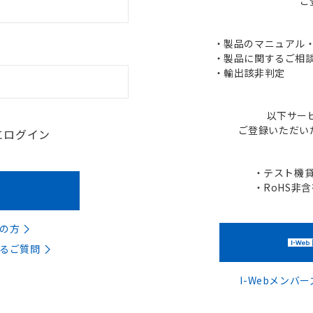
ご
・製品のマニュアル・C
・製品に関するご相談
・輸出該非判定
以下サー
ご登録いただい
にログイン
・テスト機
・RoHS非
の方
るご質問
I-Webメン