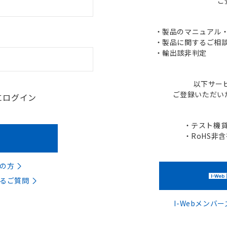
ご
・製品のマニュアル・C
・製品に関するご相談
・輸出該非判定
以下サー
ご登録いただい
にログイン
・テスト機
・RoHS非
の方
るご質問
I-Webメン