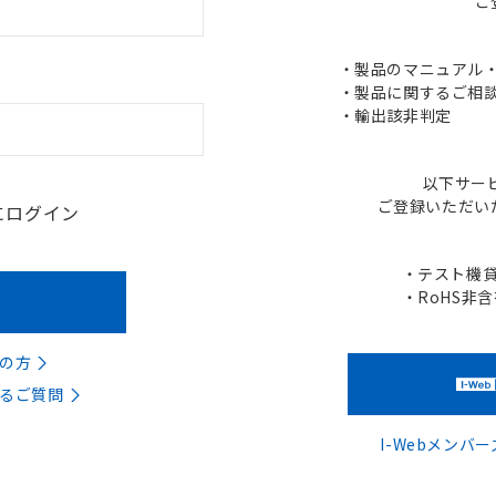
ご
・製品のマニュアル・C
・製品に関するご相談
・輸出該非判定
以下サー
ご登録いただい
にログイン
・テスト機
・RoHS非
の方
るご質問
I-Webメン