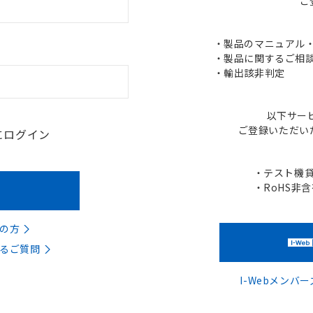
ご
・製品のマニュアル・C
・製品に関するご相談
・輸出該非判定
以下サー
ご登録いただい
にログイン
・テスト機
・RoHS非
の方
るご質問
I-Webメン