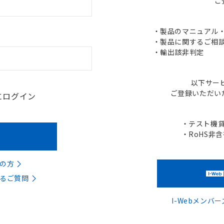
ご
・製品のマニュアル・C
・製品に関するご相談
・輸出該非判定
以下サー
ご登録いただい
にログイン
・テスト機
・RoHS非
の方
るご質問
I-Webメン