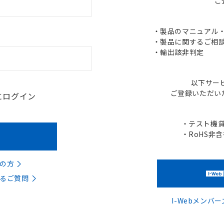
ご
・製品のマニュアル・C
・製品に関するご相談
・輸出該非判定
以下サー
ご登録いただい
にログイン
・テスト機
・RoHS非
の方
るご質問
I-Webメン