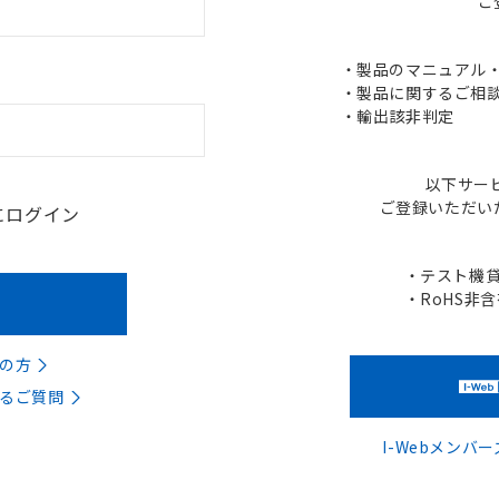
ご
・製品のマニュアル・C
・製品に関するご相談
・輸出該非判定
以下サー
ご登録いただい
にログイン
・テスト機
・RoHS非
の方
るご質問
I-Webメン