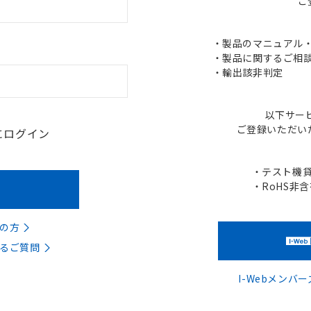
ご
・製品のマニュアル・C
・製品に関するご相談
・輸出該非判定
以下サー
ご登録いただい
にログイン
・テスト機
・RoHS非
の方
るご質問
I-Webメン